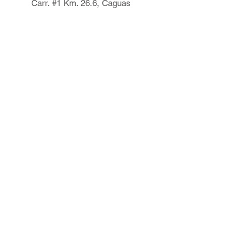
Carr. #1 Km. 26.6, Caguas
Rio Piedras
(787) 963-0191
Carr #1 Km 16.2
Marginal