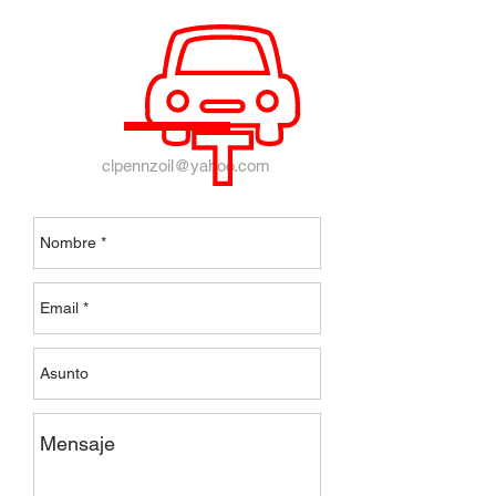
clpennzoil@yahoo.com